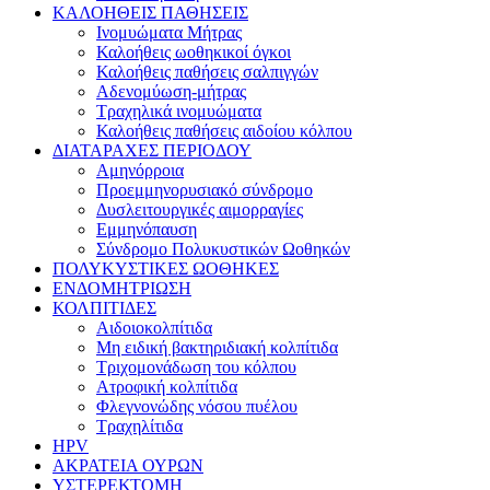
ΚΑΛΟΗΘΕΙΣ ΠΑΘΗΣΕΙΣ
Ινομυώματα Μήτρας
Καλοήθεις ωοθηκικοί όγκοι
Καλοήθεις παθήσεις σαλπιγγών
Αδενομύωση-μήτρας
Τραχηλικά ινομυώματα
Καλοήθεις παθήσεις αιδοίου κόλπου
ΔΙΑΤΑΡΑΧΕΣ ΠΕΡΙΟΔΟΥ
Αμηνόρροια
Προεμμηνορυσιακό σύνδρομο
Δυσλειτουργικές αιμορραγίες
Εμμηνόπαυση
Σύνδρομο Πολυκυστικών Ωοθηκών
ΠΟΛΥΚΥΣΤΙΚΕΣ ΩΟΘΗΚΕΣ
ΕΝΔΟΜΗΤΡΙΩΣΗ
ΚΟΛΠΙΤΙΔΕΣ
Αιδοιοκολπίτιδα
Μη ειδική βακτηριδιακή κολπίτιδα
Τριχομονάδωση του κόλπου
Ατροφική κολπίτιδα
Φλεγνονώδης νόσου πυέλου
Τραχηλίτιδα
HPV
ΑΚΡΑΤΕΙΑ ΟΥΡΩΝ
ΥΣΤΕΡΕΚΤΟΜΗ