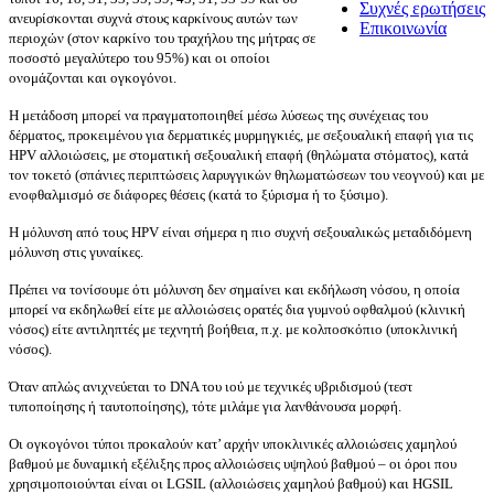
Συχνές ερωτήσεις
ανευρίσκονται συχνά στους καρκίνους αυτών των
Επικοινωνία
περιοχών (στον καρκίνο του τραχήλου της μήτρας σε
ποσοστό μεγαλύτερο του 95%) και οι οποίοι
ονομάζονται και ογκογόνοι.
Η μετάδοση μπορεί να πραγματοποιηθεί μέσω λύσεως της συνέχειας του
δέρματος, προκειμένου για δερματικές μυρμηγκιές, με σεξουαλική επαφή για τις
HPV αλλοιώσεις, με στοματική σεξουαλική επαφή (θηλώματα στόματος), κατά
τον τοκετό (σπάνιες περιπτώσεις λαρυγγικών θηλωματώσεων του νεογνού) και με
ενοφθαλμισμό σε διάφορες θέσεις (κατά το ξύρισμα ή το ξύσιμο).
Η μόλυνση από τους HPV είναι σήμερα η πιο συχνή σεξουαλικώς μεταδιδόμενη
μόλυνση στις γυναίκες.
Πρέπει να τονίσουμε ότι μόλυνση δεν σημαίνει και εκδήλωση νόσου, η οποία
μπορεί να εκδηλωθεί είτε με αλλοιώσεις ορατές δια γυμνού οφθαλμού (κλινική
νόσος) είτε αντιληπτές με τεχνητή βοήθεια, π.χ. με κολποσκόπιο (υποκλινική
νόσος).
Όταν απλώς ανιχνεύεται το DNA του ιού με τεχνικές υβριδισμού (τεστ
τυποποίησης ή ταυτοποίησης), τότε μιλάμε για λανθάνουσα μορφή.
Οι ογκογόνοι τύποι προκαλούν κατ’ αρχήν υποκλινικές αλλοιώσεις χαμηλού
βαθμού με δυναμική εξέλιξης προς αλλοιώσεις υψηλού βαθμού – οι όροι που
χρησιμοποιούνται είναι οι LGSIL (αλλοιώσεις χαμηλού βαθμού) και HGSIL