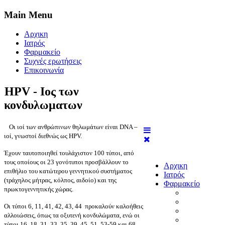
Main Menu
Αρχικη
Ιατρός
Φαρμακείο
Συχνές ερωτήσεις
Επικοινωνία
HPV - Ιος των
κονδυλωματων
Οι ιοί των ανθρώπινων θηλωμάτων είναι DNA –
ιοί, γνωστοί διεθνώς ως HPV.
Έχουν ταυτοποιηθεί τουλάχιστον 100 τύποι, από
τους οποίους οι 23 γονότυποι προσβάλλουν το
Αρχικη
επιθήλιο του κατώτερου γεννητικού συστήματος
Ιατρός
(τράχηλος μήτρας, κόλπος, αιδοίο) και της
Φαρμακείο
πρωκτογεννητικής χώρας.
Οι τύποι 6, 11, 41, 42, 43, 44 προκαλούν καλοήθεις
αλλοιώσεις, όπως τα οξυτενή κονδυλώματα, ενώ οι
τύποι 16, 18, 31, 33, 35, 39, 45, 51, 53-59 και 68