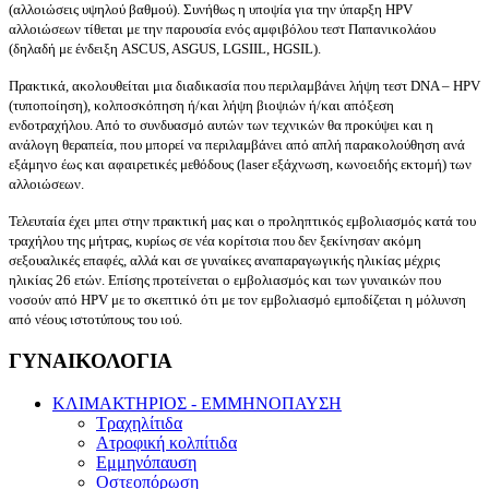
(αλλοιώσεις υψηλού βαθμού). Συνήθως η υποψία για την ύπαρξη HPV
αλλοιώσεων τίθεται με την παρουσία ενός αμφιβόλου τεστ Παπανικολάου
(δηλαδή με ένδειξη ASCUS, ASGUS, LGSIIL, HGSIL).
Πρακτικά, ακολουθείται μια διαδικασία που περιλαμβάνει λήψη τεστ DNA – HPV
(τυποποίηση), κολποσκόπηση ή/και λήψη βιοψιών ή/και απόξεση
ενδοτραχήλου. Από το συνδυασμό αυτών των τεχνικών θα προκύψει και η
ανάλογη θεραπεία, που μπορεί να περιλαμβάνει από απλή παρακολούθηση ανά
εξάμηνο έως και αφαιρετικές μεθόδους (laser εξάχνωση, κωνοειδής εκτομή) των
αλλοιώσεων.
Τελευταία έχει μπει στην πρακτική μας και ο προληπτικός εμβολιασμός κατά του
τραχήλου της μήτρας, κυρίως σε νέα κορίτσια που δεν ξεκίνησαν ακόμη
σεξουαλικές επαφές, αλλά και σε γυναίκες αναπαραγωγικής ηλικίας μέχρις
ηλικίας 26 ετών. Επίσης προτείνεται ο εμβολιασμός και των γυναικών που
νοσούν από HPV με το σκεπτικό ότι με τον εμβολιασμό εμποδίζεται η μόλυνση
από νέους ιστοτύπους του ιού.
ΓΥΝΑΙΚΟΛΟΓΙΑ
ΚΛΙΜΑΚΤΗΡΙΟΣ - ΕΜΜΗΝΟΠΑΥΣΗ
Τραχηλίτιδα
Ατροφική κολπίτιδα
Εμμηνόπαυση
Οστεοπόρωση