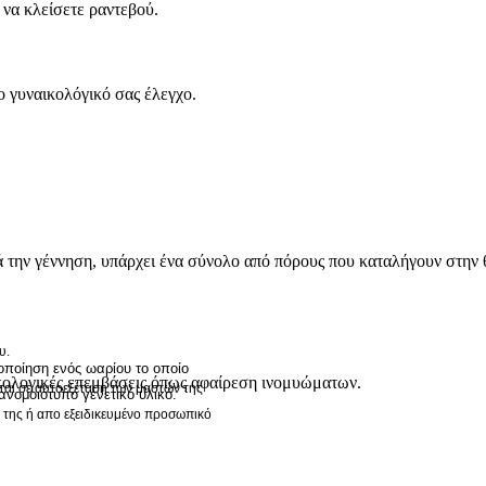
να κλείσετε ραντεβού.
ο γυναικολόγικό σας έλεγχο.
ά την γέννηση, υπάρχει ένα σύνολο από πόρους που καταλήγουν στην 
υ.
ποίηση ενός ωαρίου το οποίο
ικολογικές επεμβάσεις όπως αφαίρεση ινομυώματων.
εται σε αυτοεξέταση των μαστών της
πανομοιότυπο γενετ
ικό υλικό.
ρό της ή απο εξειδικευμένο προσωπικό