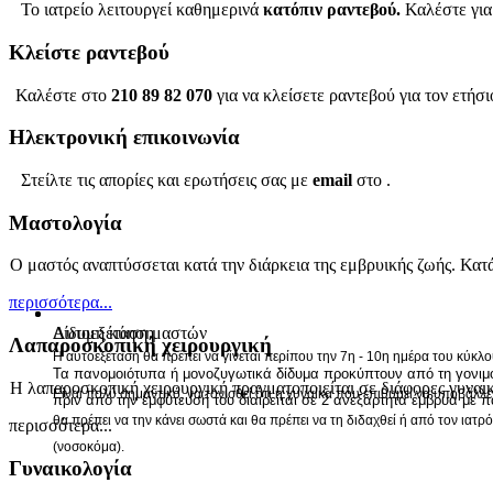
Το ιατρείο λειτουργεί καθημερινά
κατόπιν ραντεβού.
Καλέστε για 
Κλείστε ραντεβού
Καλέστε στο
210 89 82 070
για να κλείσετε ραντεβού για τον ετήσι
Ηλεκτρονική επικοινωνία
Στείλτε τις απορίες και ερωτήσεις σας με
email
στο .
Μαστολογία
Ο μαστός αναπτύσσεται κατά την διάρκεια της εμβρυικής ζωής. Κατ
περισσότερα...
Αυτοεξέταση μαστών
Δίδυμη κύηση
Λαπαροσκοπική χειρουργική
Η αυτοεξέταση θα πρέπει να γίνεται περίπου την 7η - 10η ημέρα του κύκλο
Τα πανομοιότυπα ή μονοζυγωτικά δίδυμα προκύπτουν από τη γονιμο
Η λαπαροσκοπική χειρουργική πραγματοποιείται σε διάφορες γυνα
Είναι πολύ σημαντικό, να τονισθεί ότι η γυναίκα που επιθυμεί να υποβάλλ
πριν από την εμφύτευσή του διαιρείται σε 2 ανεξάρτητα έμβρυα με 
θα πρέπει να την κάνει σωστά και θα πρέπει να τη διδαχθεί ή από τον ιατ
περισσότερα...
(νοσοκόμα).
Γυναικολογία