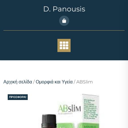
Skip
D. Panousis
to
content
Αρχική σελίδα
/
Ομορφιά και Υγεία
/ ABSlim
ΠΡΟΣΦΟΡΆ!