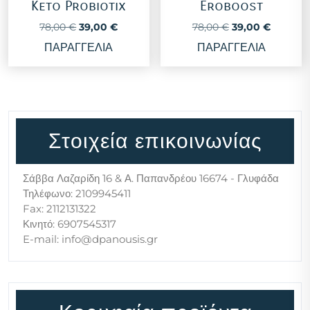
Keto Probiotix
Eroboost
Original
Η
Original
Η
78,00
€
39,00
€
78,00
€
39,00
€
price
τρέχουσα
price
τρέχουσ
ΠΑΡΑΓΓΕΛΙΑ
ΠΑΡΑΓΓΕΛΙΑ
was:
τιμή
was:
τιμή
78,00 €.
είναι:
78,00 €.
είναι:
39,00 €.
39,00 €
Στοιχεία επικοινωνίας
Σάββα Λαζαρίδη 16 & Α. Παπανδρέου 16674 - Γλυφάδα
Τηλέφωνο: 2109945411
Fax: 2112131322
Κινητό: 6907545317
E-mail: info@dpanousis.gr