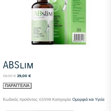
ABSlim
Original
Η
58,00
€
29,00
€
price
τρέχουσα
ΠΑΡΑΓΓΕΛΙΑ
was:
τιμή
58,00 €.
είναι:
29,00 €.
Κωδικός προϊόντος:
65998
Κατηγορία:
Ομορφιά και Υγεία