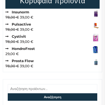
Κορυφαία προϊόντα
Insunorm
Original
Η
78,00
€
39,00
€
price
τρέχουσα
Pulsactive
was:
τιμή
Original
Η
78,00
€
39,00
€
78,00 €.
είναι:
price
τρέχουσα
Cystivit
39,00 €.
was:
τιμή
Original
Η
78,00
€
39,00
€
78,00 €.
είναι:
price
τρέχουσα
HondroFrost
39,00 €.
was:
τιμή
29,00
€
78,00 €.
είναι:
Prosta Flow
39,00 €.
Original
Η
78,00
€
39,00
€
price
τρέχουσα
was:
τιμή
78,00 €.
είναι:
Αναζήτηση
39,00 €.
για:
Αναζήτηση