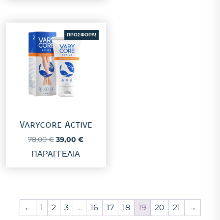
78,00 €.
είναι:
39,00 €.
ΠΡΟΣΦΟΡΆ!
Varycore Active
Original
Η
78,00
€
39,00
€
price
τρέχουσα
ΠΑΡΑΓΓΕΛΙΑ
was:
τιμή
78,00 €.
είναι:
39,00 €.
←
1
2
3
…
16
17
18
19
20
21
→