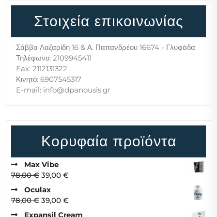
Στοιχεία επικοινωνίας
Σάββα Λαζαρίδη 16 & Α. Παπανδρέου 16674 - Γλυφάδα
Τηλέφωνο: 2109945411
Fax: 2112131322
Κινητό: 6907545317
E-mail: info@dpanousis.gr
Κορυφαία προϊόντα
Max Vibe
Original
Η
78,00
€
39,00
€
price
τρέχουσα
Oculax
was:
τιμή
Original
Η
78,00
€
39,00
€
78,00 €.
είναι:
price
τρέχουσα
Expansil Cream