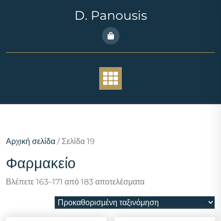
Skip
D. Panousis
to
content
Αρχική σελίδα
/ Σελίδα 19
Φαρμακείο
Βλέπετε 163–171 από 183 αποτελέσματα