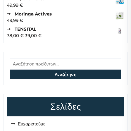
39,00 €.
was:
τιμή
49,99
€
78,00 €.
είναι:
Moringa Actives
39,00 €.
49,99
€
TENSITAL
Original
Η
78,00
€
39,00
€
price
τρέχουσα
was:
τιμή
78,00 €.
είναι:
Αναζήτηση
39,00 €.
για:
Αναζήτηση
Σελίδες
Ευχαριστούμε