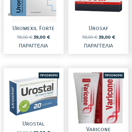
Uromexil Forte
Urosaf
Original
Η
Original
Η
78,00
€
39,00
€
78,00
€
39,00
€
price
τρέχουσα
price
τρέχουσ
ΠΑΡΑΓΓΕΛΙΑ
ΠΑΡΑΓΓΕΛΙΑ
was:
τιμή
was:
τιμή
78,00 €.
είναι:
78,00 €.
είναι:
39,00 €.
39,00 €
ΠΡΟΣΦΟΡΆ!
ΠΡΟΣΦΟΡΆ!
Urostal
Varicone