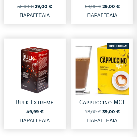
Original
Η
Original
Η
58,00
€
29,00
€
58,00
€
29,00
€
price
τρέχουσα
price
τρέχουσ
ΠΑΡΑΓΓΕΛΙΑ
ΠΑΡΑΓΓΕΛΙΑ
was:
τιμή
was:
τιμή
58,00 €.
είναι:
58,00 €.
είναι:
29,00 €.
29,00 €
ΠΡΟΣΦΟΡΆ!
Bulk Extreme
Cappuccino MCT
Original
Η
49,99
€
78,00
€
39,00
€
price
τρέχουσ
ΠΑΡΑΓΓΕΛΙΑ
ΠΑΡΑΓΓΕΛΙΑ
was:
τιμή
78,00 €.
είναι:
39,00 €