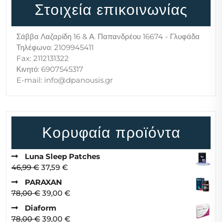
Στοιχεία επικοινωνίας
Σάββα Λαζαρίδη 16 & Α. Παπανδρέου 16674 - Γλυφάδα
Τηλέφωνο: 2109945411
Fax: 2112131322
Κινητό: 6907545317
E-mail: info@dpanousis.gr
Κορυφαία προϊόντα
Luna Sleep Patches
Original
Η
46,99
€
37,59
€
price
τρέχουσα
PARAXAN
was:
τιμή
Original
Η
78,00
€
39,00
€
46,99 €.
είναι:
price
τρέχουσα
Diaform
37,59 €.
was:
τιμή
Original
Η
78,00
€
39,00
€