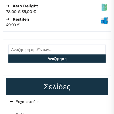
78,00 €.
είναι:
price
τρέχουσα
Keto Delight
39,00 €.
was:
τιμή
Original
Η
78,00
€
39,00
€
78,00 €.
είναι:
price
τρέχουσα
Restilen
39,00 €.
was:
τιμή
49,99
€
78,00 €.
είναι:
39,00 €.
Αναζήτηση
για:
Αναζήτηση
Σελίδες
Ευχαριστούμε