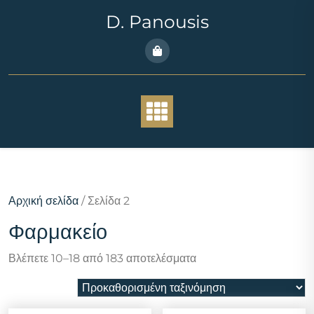
Skip
D. Panousis
to
content
Αρχική σελίδα
/ Σελίδα 2
Φαρμακείο
Βλέπετε 10–18 από 183 αποτελέσματα