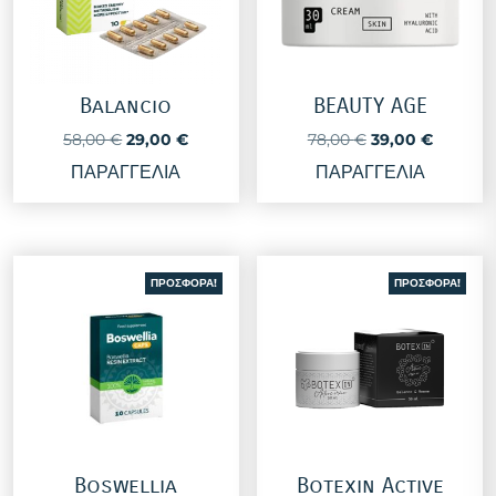
Balancio
BEAUTY AGE
Original
Η
Original
Η
58,00
€
29,00
€
78,00
€
39,00
€
price
τρέχουσα
price
τρέχουσ
ΠΑΡΑΓΓΕΛΙΑ
ΠΑΡΑΓΓΕΛΙΑ
was:
τιμή
was:
τιμή
58,00 €.
είναι:
78,00 €.
είναι:
29,00 €.
39,00 €
ΠΡΟΣΦΟΡΆ!
ΠΡΟΣΦΟΡΆ!
Boswellia
Botexin Active